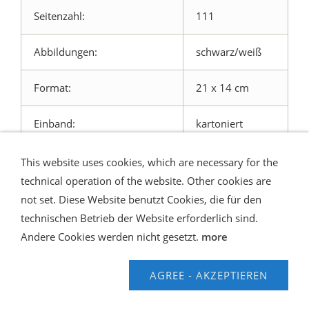
Seitenzahl:
111
Abbildungen:
schwarz/weiß
Format:
21 x 14 cm
Einband:
kartoniert
This website uses cookies, which are necessary for the
technical operation of the website. Other cookies are
not set. Diese Website benutzt Cookies, die für den
technischen Betrieb der Website erforderlich sind.
Shipping and Payment
AGB / Terms
Widerrufsrecht
Datenschutz
Verbraucherhinweise
Andere Cookies werden nicht gesetzt.
more
Haftungsausschluss
Contact us
Impressum
Hilfe
AGREE - AKZEPTIEREN
© Speleo Projects