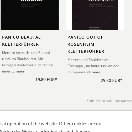
PANICO BLAUTAL
PANICO OUT OF
KLETTERFÜHRER
ROSENHEIM
KLETTERFÜHRER
Klettern im Auch- und Blautal -
rund um Blaubeuren. Mit
Klettern und Bouldern im
farbigen Routenverläufe die für
Chiemgau, im Inntal und an der
einen ...
more
Kampenwand.
more
19,80 EUR*
29,80 EUR*
*Alle Preise inkl. Umsatzst
cal operation of the website. Other cookies are not
errufsrecht
Datenschutz
Verbraucherhinweise
Haftungsa
Betrieb der Website erforderlich sind. Andere