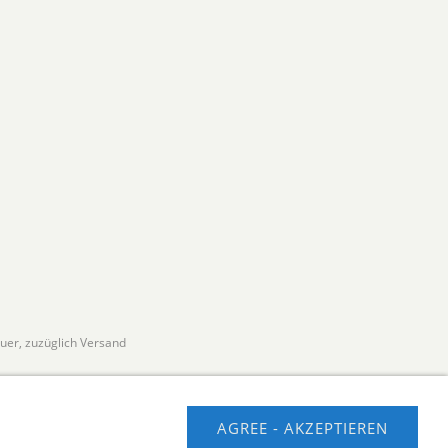
euer, zuzüglich Versand
AGREE - AKZEPTIEREN
usschluss
Contact us
Impressum
Hilfe