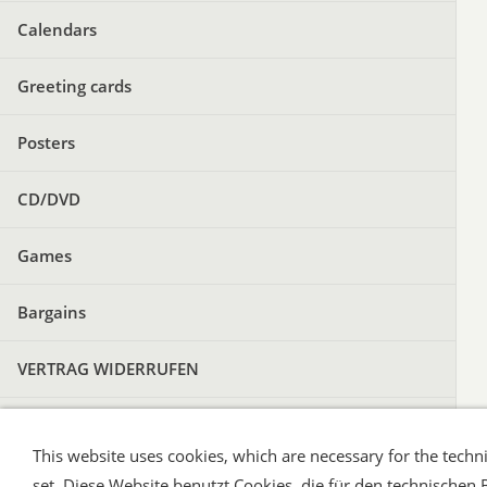
Calendars
Greeting cards
Posters
CD/DVD
Games
Bargains
VERTRAG WIDERRUFEN
This website uses cookies, which are necessary for the techni
Shipping and Payment
AGB / Terms
Wid
set. Diese Website benutzt Cookies, die für den technischen 