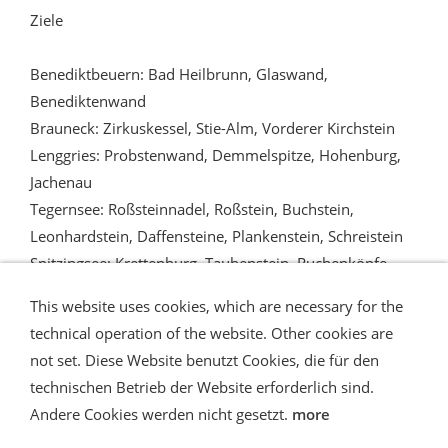
Ziele
Benediktbeuern: Bad Heilbrunn, Glaswand,
Benediktenwand
Brauneck: Zirkuskessel, Stie-Alm, Vorderer Kirchstein
Lenggries: Probstenwand, Demmelspitze, Hohenburg,
Jachenau
Tegernsee: Roßsteinnadel, Roßstein, Buchstein,
Leonhardstein, Daffensteine, Plankenstein, Schreistein
Spitzingsee: Krettenburg, Taubenstein, Ruchenköpfe
This website uses cookies, which are necessary for the
technical operation of the website. Other cookies are
not set. Diese Website benutzt Cookies, die für den
technischen Betrieb der Website erforderlich sind.
Shipping and Payment
AGB / Terms
Widerrufsrecht
Datenschutz
Verbraucherhinweise
Andere Cookies werden nicht gesetzt.
more
Haftungsausschluss
Contact us
Impressum