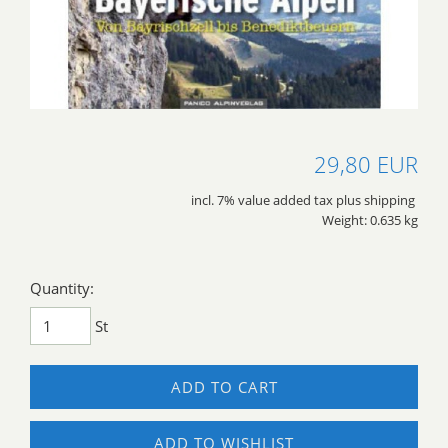
29,80 EUR
incl. 7% value added tax plus shipping
Weight: 0.635 kg
Quantity:
St
ADD TO CART
ADD TO WISHLIST