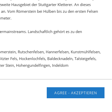
weite Hausgebiet der Stuttgarter Kletterer. An dieses
lb an. Vom Römerstein bei Hülben bis zu den ersten Felsen
ometer.
ttermainstreams. Landschaftlich gehört es zu den
 Römerstein, Rutschenfelsen, Hannerfelsen, Kunstmühlfelsen,
tzter Fels, Hockenlochfels, Baldecknadeln, Talsteigefels,
tzer Stein, Hohengundelfingen, Indeldom
AGREE - AKZEPTIEREN
usschluss
Contact us
Impressum
Hilfe