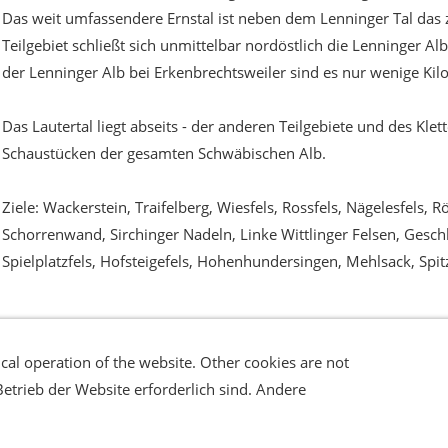
Das weit umfassendere Ernstal ist neben dem Lenninger Tal das z
Teilgebiet schließt sich unmittelbar nordöstlich die Lenninger A
der Lenninger Alb bei Erkenbrechtsweiler sind es nur wenige Kil
Das Lautertal liegt abseits - der anderen Teilgebiete und des Kle
Schaustücken der gesamten Schwäbischen Alb.
Ziele: Wackerstein, Traifelberg, Wiesfels, Rossfels, Nägelesfels,
Schorrenwand, Sirchinger Nadeln, Linke Wittlinger Felsen, Geschli
Spielplatzfels, Hofsteigefels, Hohenhundersingen, Mehlsack, Spi
cal operation of the website. Other cookies are not
errufsrecht
Datenschutz
Verbraucherhinweise
Haftungsa
Betrieb der Website erforderlich sind. Andere
© Speleo Projects