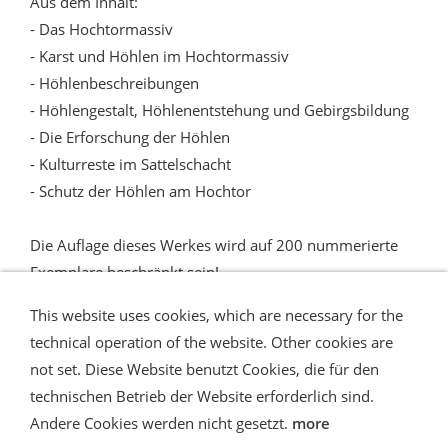
Aus dem Inhalt:
- Das Hochtormassiv
- Karst und Höhlen im Hochtormassiv
- Höhlenbeschreibungen
- Höhlengestalt, Höhlenentstehung und Gebirgsbildung
- Die Erforschung der Höhlen
- Kulturreste im Sattelschacht
- Schutz der Höhlen am Hochtor
Die Auflage dieses Werkes wird auf 200 nummerierte
Exemplare beschränkt sein!
This website uses cookies, which are necessary for the
technical operation of the website. Other cookies are
not set. Diese Website benutzt Cookies, die für den
technischen Betrieb der Website erforderlich sind.
Shipping and Payment
AGB / Terms
Widerrufsrecht
Datenschutz
Verbraucherhinweise
Andere Cookies werden nicht gesetzt.
more
Haftungsausschluss
Contact us
Impressum