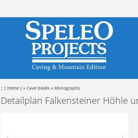
::
[ Home ]
»
Cave books
»
Monographs
Detailplan Falkensteiner Höhle u