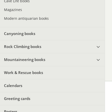
Cave Life books
Magazines
Modern antiquarian books
Canyoning books
Rock Climbing books
Mountaineering books
Work & Rescue books
Calendars
Greeting cards
Posters