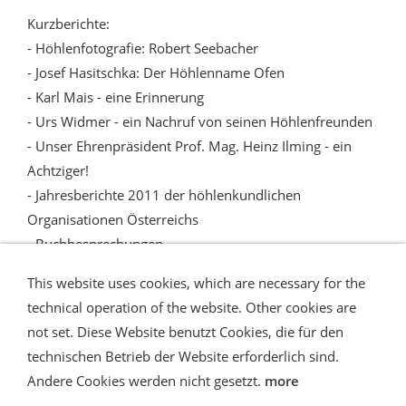
Kurzberichte:
- Höhlenfotografie: Robert Seebacher
- Josef Hasitschka: Der Höhlenname Ofen
- Karl Mais - eine Erinnerung
- Urs Widmer - ein Nachruf von seinen Höhlenfreunden
- Unser Ehrenpräsident Prof. Mag. Heinz Ilming - ein
Achtziger!
- Jahresberichte 2011 der höhlenkundlichen
Organisationen Österreichs
- Buchbesprechungen
This website uses cookies, which are necessary for the
technical operation of the website. Other cookies are
not set. Diese Website benutzt Cookies, die für den
technischen Betrieb der Website erforderlich sind.
Shipping and Payment
AGB / Terms
Widerrufsrecht
Datenschutz
Verbraucherhinweise
Andere Cookies werden nicht gesetzt.
more
Haftungsausschluss
Contact us
Impressum