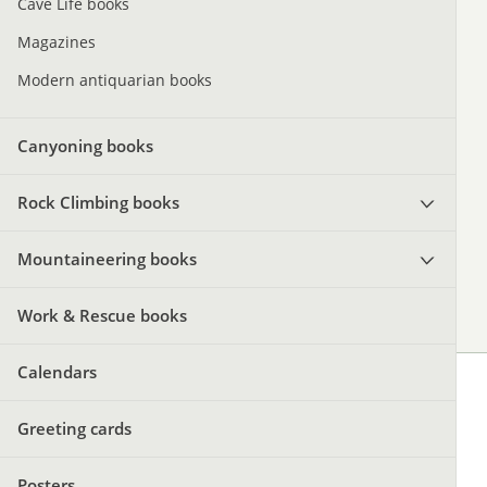
Cave Life books
Magazines
Modern antiquarian books
Canyoning books
Rock Climbing books
Mountaineering books
Work & Rescue books
Calendars
Greeting cards
Posters