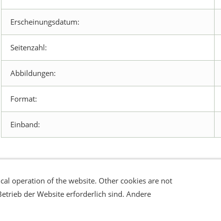
Erscheinungsdatum:
Seitenzahl:
Abbildungen:
Format:
Einband:
cal operation of the website. Other cookies are not
errufsrecht
Datenschutz
Verbraucherhinweise
Haftungsa
Betrieb der Website erforderlich sind. Andere
© Speleo Projects