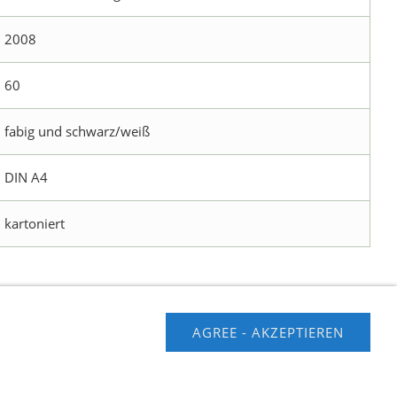
2008
60
fabig und schwarz/weiß
DIN A4
kartoniert
AGREE - AKZEPTIEREN
usschluss
Contact us
Impressum
Hilfe