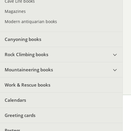
Cave Life books
Magazines
Modern antiquarian books
Canyoning books
Rock Climbing books
Mountaineering books
Work & Rescue books
Calendars
Greeting cards
Posters