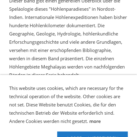
Dieser Band gibt einen generellen Überblick über die
Speläologie dieses "Höhlenparadieses" in Nordost-
Indien. Internationale Höhlenexpeditionen haben bisher
hunderte Höhlenkilometer dokumentiert. Die
Geographie, Geologie, Hydrologie, höhlenkundliche
Erforschungsgeschichte und viele andere Grundlagen,
versehen mit einer erschöpfenden Bibliographie,
werden in diesem Band präsentiert. Die einzelnen
Höhlengebiete Meghalayas werden von nachfolgenden
Bänden in dieser Serie behandelt.
This website uses cookies, which are necessary for the
technical operation of the website. Other cookies are
not set. Diese Website benutzt Cookies, die für den
technischen Betrieb der Website erforderlich sind.
Shipping and Payment
AGB / Terms
Widerrufsrecht
Datenschutz
Verbraucherhinweise
Andere Cookies werden nicht gesetzt.
more
Haftungsausschluss
Contact us
Impressum
Hilfe