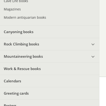
Cave Life books
Magazines
Modern antiquarian books
Canyoning books
Rock Climbing books
Mountaineering books
Work & Rescue books
Calendars
Greeting cards
Posters