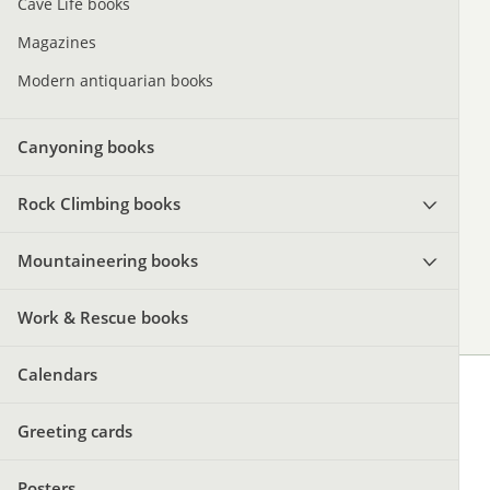
Cave Life books
Magazines
Modern antiquarian books
Canyoning books
Rock Climbing books
Mountaineering books
Work & Rescue books
Calendars
Greeting cards
Posters