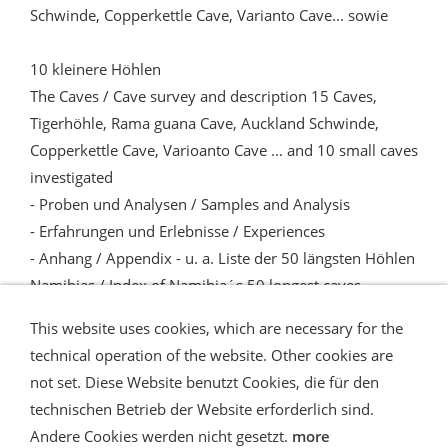
Schwinde, Copperkettle Cave, Varianto Cave... sowie
10 kleinere Höhlen
The Caves / Cave survey and description 15 Caves,
Tigerhöhle, Rama guana Cave, Auckland Schwinde,
Copperkettle Cave, Varioanto Cave ... and 10 small caves
investigated
- Proben und Analysen / Samples and Analysis
- Erfahrungen und Erlebnisse / Experiences
- Anhang / Appendix - u. a. Liste der 50 längsten Höhlen
Namibias / Index of Namibia´s 50 longest caves
This website uses cookies, which are necessary for the
technical operation of the website. Other cookies are
not set. Diese Website benutzt Cookies, die für den
technischen Betrieb der Website erforderlich sind.
Shipping and Payment
AGB / Terms
Widerrufsrecht
Datenschutz
Verbraucherhinweise
Andere Cookies werden nicht gesetzt.
more