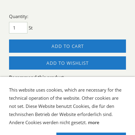
Quantity:
St
ADD TO CART
ADD TO WISHLIST
Recommend this product
This website uses cookies, which are necessary for the
technical operation of the website. Other cookies are
not set. Diese Website benutzt Cookies, die für den
technischen Betrieb der Website erforderlich sind.
Shipping and Payment
AGB / Terms
Widerrufsrecht
Datenschutz
Verbraucherhinweise
Andere Cookies werden nicht gesetzt.
more
Haftungsausschluss
Contact us
Impressum
Hilfe