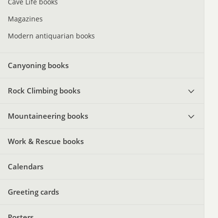
Cave Life books
Magazines
Modern antiquarian books
Canyoning books
Rock Climbing books
Mountaineering books
Work & Rescue books
Calendars
Greeting cards
Posters