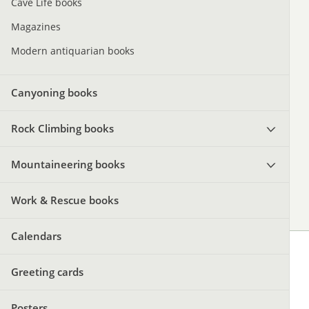
Cave Life books
Magazines
Modern antiquarian books
Canyoning books
Rock Climbing books
Mountaineering books
Work & Rescue books
Calendars
Greeting cards
Posters