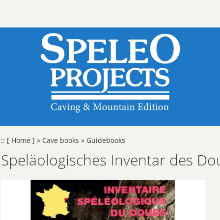
::
[ Home ]
»
Cave books
»
Guidebooks
Speläologisches Inventar des Do