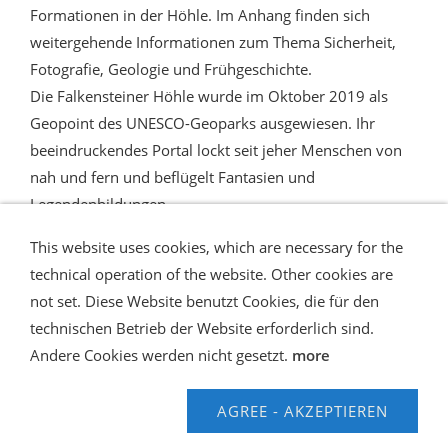
Formationen in der Höhle. Im Anhang finden sich
weitergehende Informationen zum Thema Sicherheit,
Fotografie, Geologie und Frühgeschichte.
Die Falkensteiner Höhle wurde im Oktober 2019 als
Geopoint des UNESCO-Geoparks ausgewiesen. Ihr
beeindruckendes Portal lockt seit jeher Menschen von
nah und fern und beflügelt Fantasien und
Legendenbildungen.
This website uses cookies, which are necessary for the
technical operation of the website. Other cookies are
not set. Diese Website benutzt Cookies, die für den
technischen Betrieb der Website erforderlich sind.
Shipping and Payment
AGB / Terms
Widerrufsrecht
Datenschutz
Verbraucherhinweise
Andere Cookies werden nicht gesetzt.
more
Haftungsausschluss
Contact us
Impressum
Hilfe
AGREE - AKZEPTIEREN
© Speleo Projects