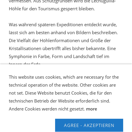
vermessen. Aus Schutzgründen wird die Lechuguilla-
Höhle für den Tourismus gesperrt bleiben.
Was während späteren Expeditionen entdeckt wurde,
lässt sich am besten anhand von Bildern beschreiben.
Die Vielfalt der Höhlenformationen und Größe der
Kristallisationen übertrifft alles bisher bekannte. Eine
Symphonie in Farbe, Form und Landschaft tief im
Innern der Erde.
This website uses cookies, which are necessary for the
technical operation of the website. Other cookies are
not set. Diese Website benutzt Cookies, die für den
technischen Betrieb der Website erforderlich sind.
Shipping and Payment
AGB / Terms
Widerrufsrecht
Datenschutz
Verbraucherhinweise
Andere Cookies werden nicht gesetzt.
more
Haftungsausschluss
Contact us
Impressum
Hilfe
AGREE - AKZEPTIEREN
© Speleo Projects