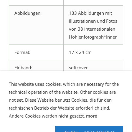
Abbildungen:
133 Abbildungen mit
Illustrationen und Fotos
von 38 internationalen
Höhlenfotograph*Innen
Format:
17 x 24 cm
Einband:
softcover
This website uses cookies, which are necessary for the
technical operation of the website. Other cookies are
not set. Diese Website benutzt Cookies, die für den
technischen Betrieb der Website erforderlich sind.
Shipping and Payment
AGB / Terms
Widerrufsrecht
Datenschutz
Verbraucherhinweise
Andere Cookies werden nicht gesetzt.
more
Haftungsausschluss
Contact us
Impressum
Hilfe