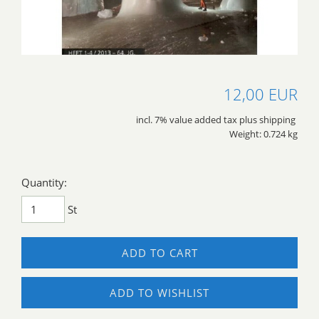
12,00 EUR
incl. 7% value added tax plus shipping
Weight: 0.724 kg
Quantity:
St
ADD TO CART
ADD TO WISHLIST