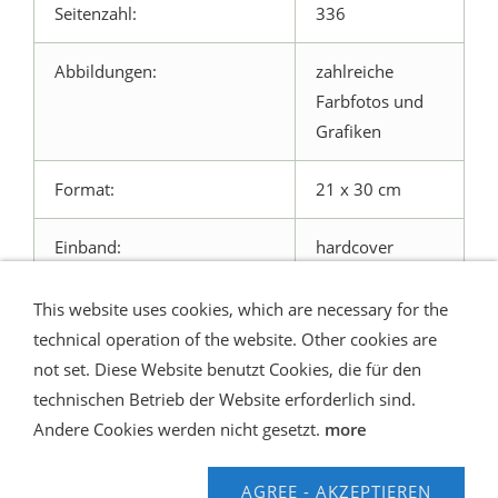
Seitenzahl:
336
Abbildungen:
zahlreiche
Farbfotos und
Grafiken
Format:
21 x 30 cm
Einband:
hardcover
This website uses cookies, which are necessary for the
technical operation of the website. Other cookies are
not set. Diese Website benutzt Cookies, die für den
technischen Betrieb der Website erforderlich sind.
Shipping and Payment
AGB / Terms
Widerrufsrecht
Datenschutz
Verbraucherhinweise
Andere Cookies werden nicht gesetzt.
more
Haftungsausschluss
Contact us
Impressum
Hilfe
AGREE - AKZEPTIEREN