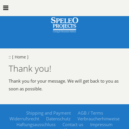
::
[ Home ]
Thank you!
Thank you for your message. We will get back to you as
soon as possible.
Shipping and Payment
AGB / Terms
Widerrufsrecht
Datenschutz
Verbraucherhinweise
Haftungsausschluss
Contact us
Impressum