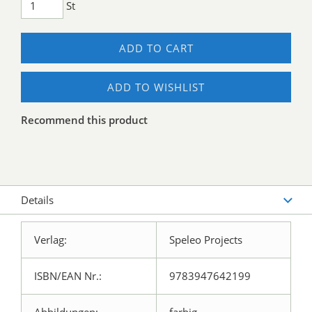
St
ADD TO CART
ADD TO WISHLIST
Recommend this product
Details
Verlag:
Speleo Projects
ISBN/EAN Nr.:
9783947642199