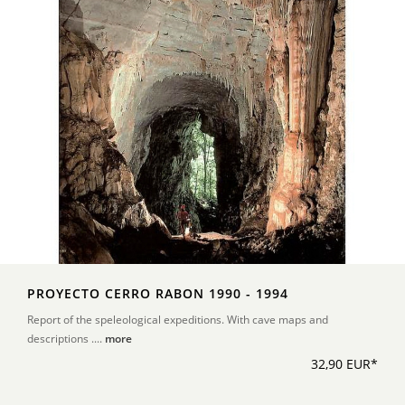
PROYECTO CERRO RABON 1990 - 1994
Report of the speleological expeditions. With cave maps and
descriptions ....
more
32,90 EUR*