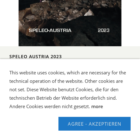
SPELEO AUSTRIA 2023
In 89 Berichten werden die höhlenkundlichen Forschungsaktivitäten,
beginnend mit den Forschungen am Dachstein, dem Toten ...
more
This website uses cookies, which are necessary for the
technical operation of the website. Other cookies are
40,00 EUR*
not set. Diese Website benutzt Cookies, die für den
technischen Betrieb der Website erforderlich sind.
Andere Cookies werden nicht gesetzt.
more
AGREE - AKZEPTIEREN